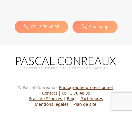
Leaflet
|
©
OpenStreetMap
×
6, ch de la carraire
Cadolive
06 13 70 48 35
Whatsapp
© Pascal Conreaux -
Photographe professionnel
Contact |
06 13 70 48 35
Frais de Séances
|
Blog
|
Partenaires
Mentions légales
|
Plan de site
Photographe à :
Marseille
·
Aix-en-Provence
·
Aubagne
·
Auriol
·
Gardanne
·
Allauch
·
Cassis & La Ciotat
·
Martigues