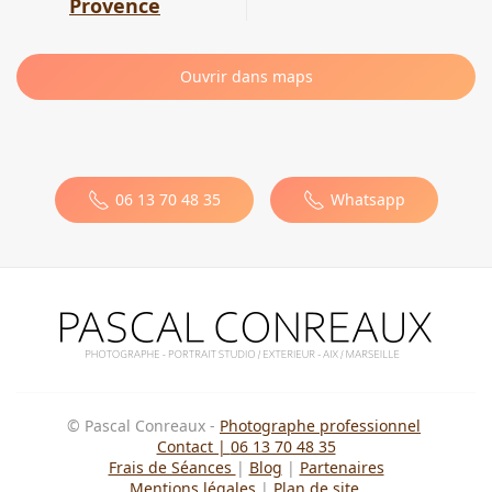
Provence
Ouvrir dans maps
Leaflet
|
©
OpenStreetMap
×
6, ch de la carraire
Cadolive
06 13 70 48 35
Whatsapp
© Pascal Conreaux -
Photographe professionnel
Contact |
06 13 70 48 35
Frais de Séances
|
Blog
|
Partenaires
Mentions légales
|
Plan de site