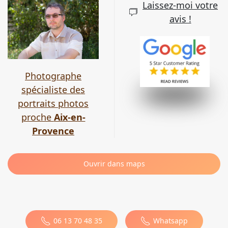
Laissez-moi votre
avis !
Photographe
spécialiste des
portraits photos
proche
Aix-en-
Provence
Ouvrir dans maps
Leaflet
|
©
OpenStreetMap
×
6, ch de la carraire
Cadolive
06 13 70 48 35
Whatsapp