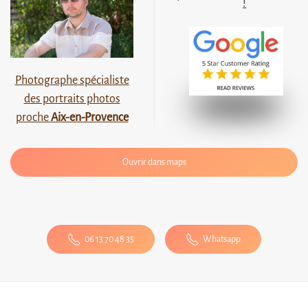
!
Photographe spécialiste
des portraits photos
proche
Aix-en-Provence
Ouvrir dans maps
Leaflet
|
©
OpenStreetMap
×
6, ch de la carraire
Cadolive
06 13 70 48 35
Whatsapp